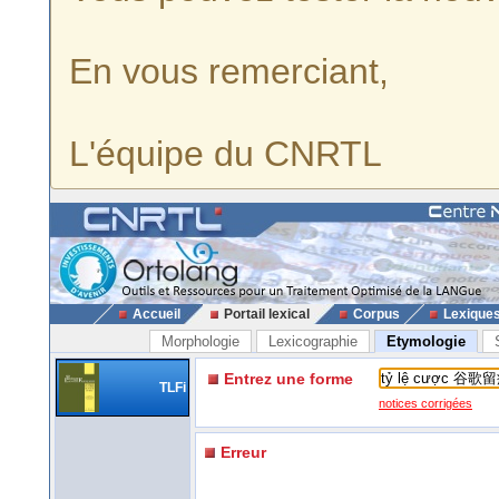
En vous remerciant,
L'équipe du CNRTL
Accueil
Portail lexical
Corpus
Lexique
Morphologie
Lexicographie
Etymologie
Entrez une forme
TLFi
notices corrigées
Erreur