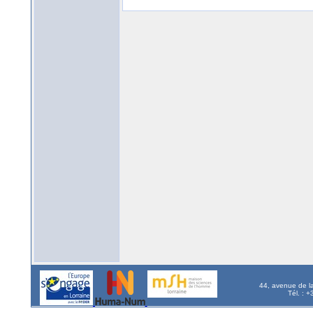
44, avenue de l
Tél. : 