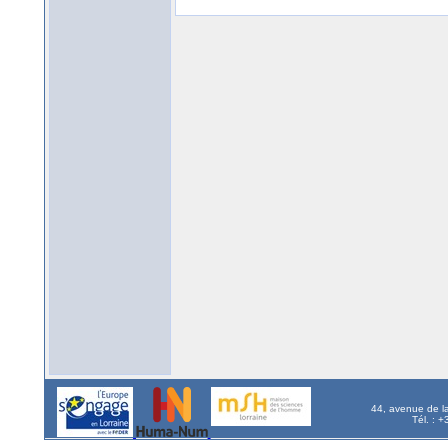
44, avenue de l
Tél. : 