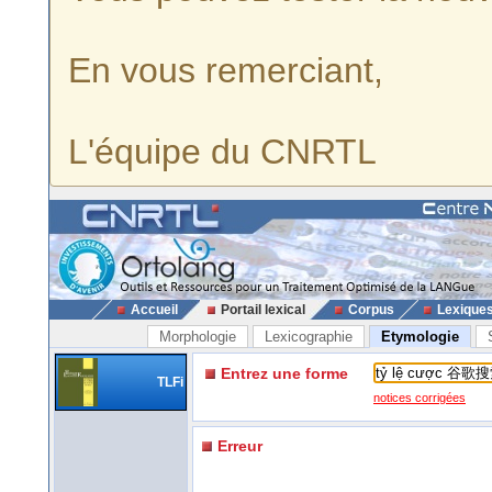
En vous remerciant,
L'équipe du CNRTL
Accueil
Portail lexical
Corpus
Lexique
Morphologie
Lexicographie
Etymologie
Entrez une forme
TLFi
notices corrigées
Erreur