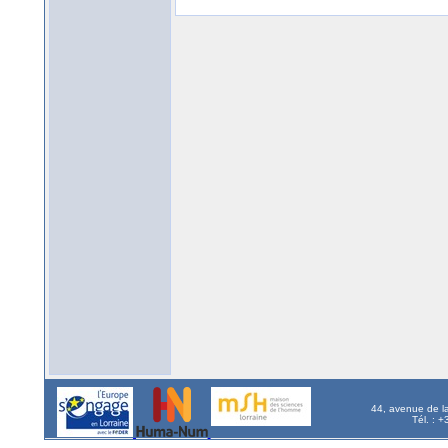
44, avenue de l
Tél. : 