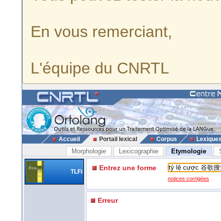
En vous remerciant,
L'équipe du CNRTL
Accueil
Portail lexical
Corpus
Lexique
Morphologie
Lexicographie
Etymologie
Entrez une forme
TLFi
notices corrigées
Erreur