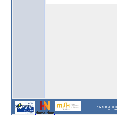
44, avenue de l
Tél. : 