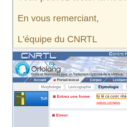
En vous remerciant,
L'équipe du CNRTL
Accueil
Portail lexical
Corpus
Lexique
Morphologie
Lexicographie
Etymologie
Entrez une forme
TLFi
notices corrigées
Erreur