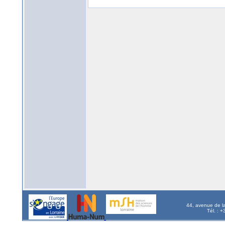
44, avenue de l
Tél. : 