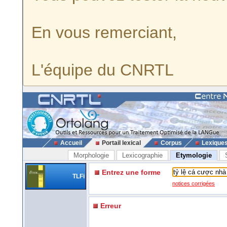
En vous remerciant,
L'équipe du CNRTL
Accueil
Portail lexical
Corpus
Lexique
Morphologie
Lexicographie
Etymologie
Entrez une forme
TLFi
notices corrigées
Erreur