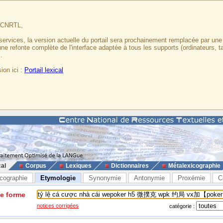
u CNRTL,
services, la version actuelle du portail sera prochainement remplacée par un
 une refonte complète de l'interface adaptée à tous les supports (ordinateurs, t
.
ion ici :
Portail lexical
cal
Corpus
Lexiques
Dictionnaires
Métalexicographie
cographie
Etymologie
Synonymie
Antonymie
Proxémie
C
ne forme
notices corrigées
catégorie :