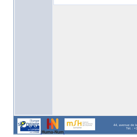
44, avenue de l
Tél. : 