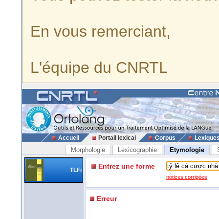
En vous remerciant,
L'équipe du CNRTL
Accueil
Portail lexical
Corpus
Lexique
Morphologie
Lexicographie
Etymologie
Entrez une forme
TLFi
notices corrigées
Erreur