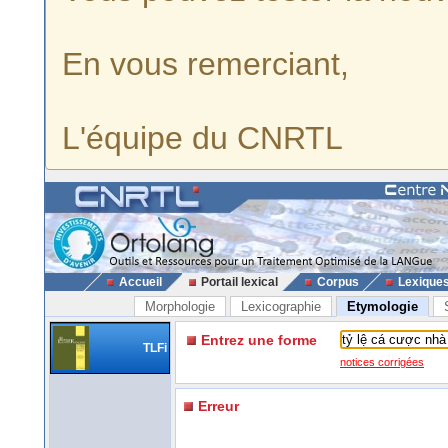
En vous remerciant,
L'équipe du CNRTL
Accueil
Portail lexical
Corpus
Lexique
Morphologie
Lexicographie
Etymologie
Entrez une forme
TLFi
notices corrigées
Erreur