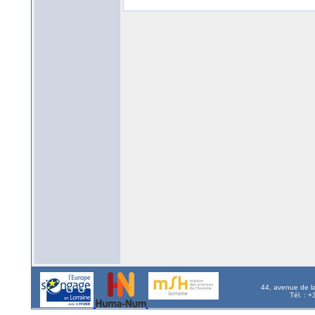
44, avenue de l
Tél. : 