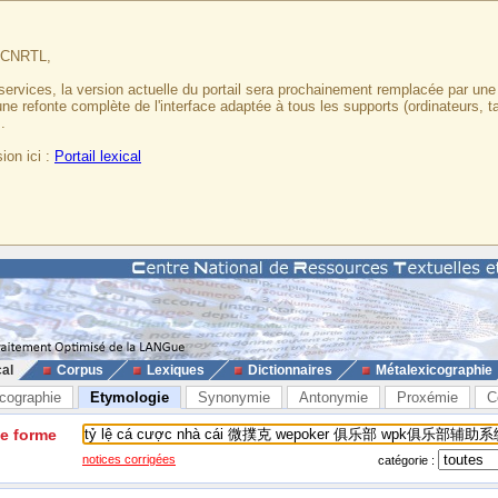
u CNRTL,
services, la version actuelle du portail sera prochainement remplacée par un
 une refonte complète de l'interface adaptée à tous les supports (ordinateurs, t
.
ion ici :
Portail lexical
cal
Corpus
Lexiques
Dictionnaires
Métalexicographie
cographie
Etymologie
Synonymie
Antonymie
Proxémie
C
ne forme
notices corrigées
catégorie :