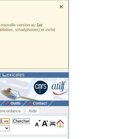
×
e nouvelle version au
1er
ablettes, smartphones) et inclut
Outils
Contact
oncordance
Aide