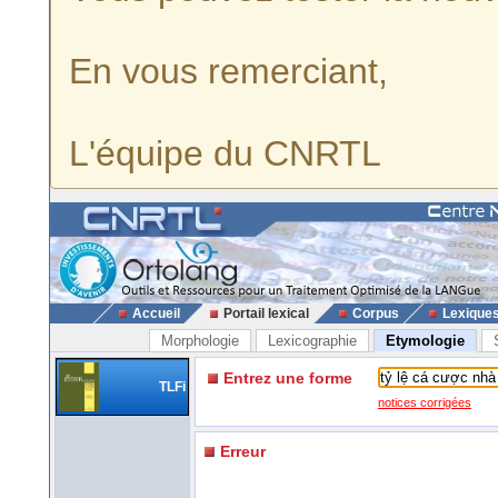
En vous remerciant,
L'équipe du CNRTL
Accueil
Portail lexical
Corpus
Lexique
Morphologie
Lexicographie
Etymologie
Entrez une forme
TLFi
notices corrigées
Erreur