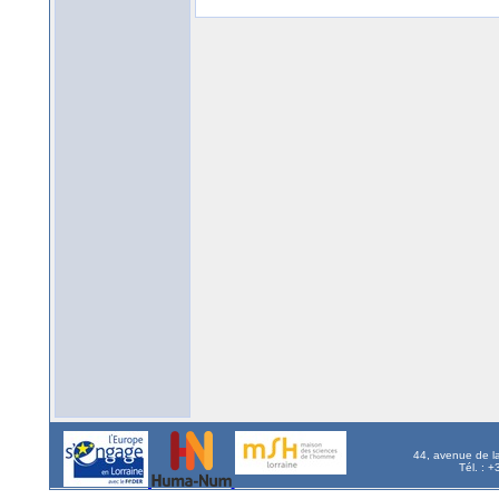
44, avenue de l
Tél. : 