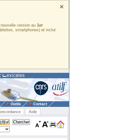
×
e nouvelle version au
1er
ablettes, smartphones) et inclut
Outils
Contact
oncordance
Aide