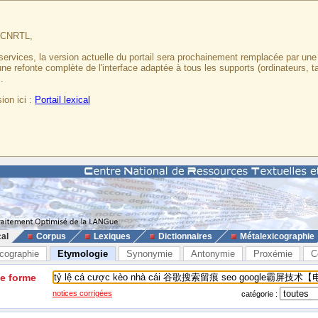
u CNRTL,
services, la version actuelle du portail sera prochainement remplacée par un
 une refonte complète de l'interface adaptée à tous les supports (ordinateurs, t
.
ion ici :
Portail lexical
cal
Corpus
Lexiques
Dictionnaires
Métalexicographie
cographie
Etymologie
Synonymie
Antonymie
Proxémie
C
ne forme
notices corrigées
catégorie :