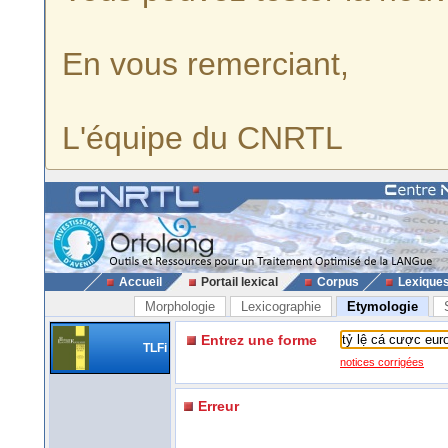
En vous remerciant,
L'équipe du CNRTL
Accueil
Portail lexical
Corpus
Lexique
Morphologie
Lexicographie
Etymologie
Entrez une forme
TLFi
notices corrigées
Erreur