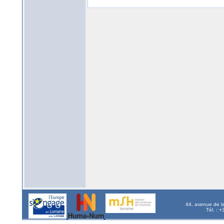
44, avenue de l
Tél. : 