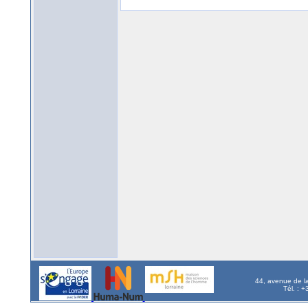
44, avenue de l
Tél. : 