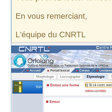
En vous remerciant,
L'équipe du CNRTL
Accueil
Portail lexical
Corpus
Lexique
Morphologie
Lexicographie
Etymologie
Entrez une forme
TLFi
notices corrigées
Erreur