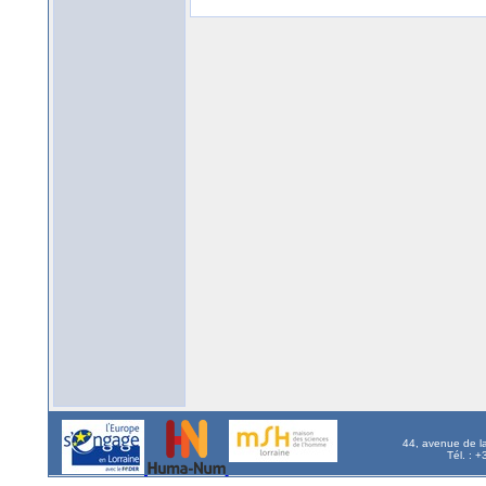
44, avenue de l
Tél. : 