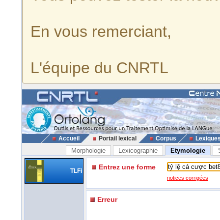
En vous remerciant,
L'équipe du CNRTL
Accueil
Portail lexical
Corpus
Lexique
Morphologie
Lexicographie
Etymologie
Entrez une forme
TLFi
notices corrigées
Erreur