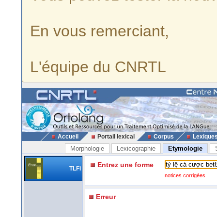
En vous remerciant,
L'équipe du CNRTL
Accueil
Portail lexical
Corpus
Lexique
Morphologie
Lexicographie
Etymologie
Entrez une forme
TLFi
notices corrigées
Erreur