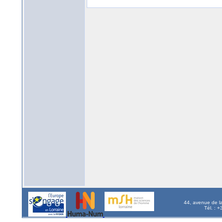
44, avenue de l
Tél. : 