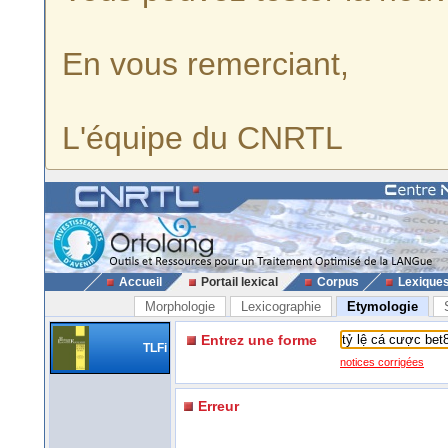
En vous remerciant,
L'équipe du CNRTL
Accueil
Portail lexical
Corpus
Lexique
Morphologie
Lexicographie
Etymologie
Entrez une forme
TLFi
notices corrigées
Erreur