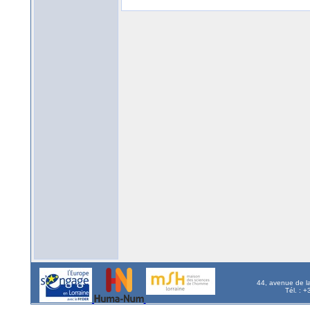
44, avenue de l
Tél. : 