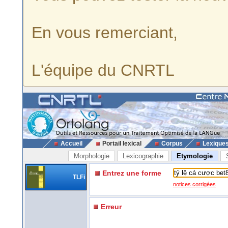
En vous remerciant,
L'équipe du CNRTL
Accueil
Portail lexical
Corpus
Lexique
Morphologie
Lexicographie
Etymologie
Entrez une forme
TLFi
notices corrigées
Erreur