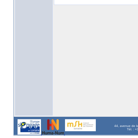
44, avenue de l
Tél. : 