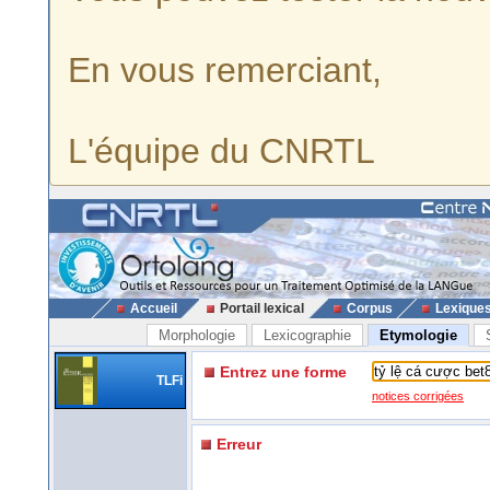
En vous remerciant,
L'équipe du CNRTL
Accueil
Portail lexical
Corpus
Lexique
Morphologie
Lexicographie
Etymologie
Entrez une forme
TLFi
notices corrigées
Erreur