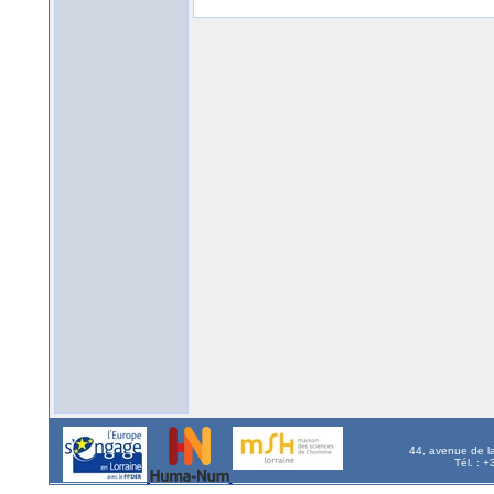
44, avenue de l
Tél. : 