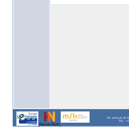
44, avenue de l
Tél. : 