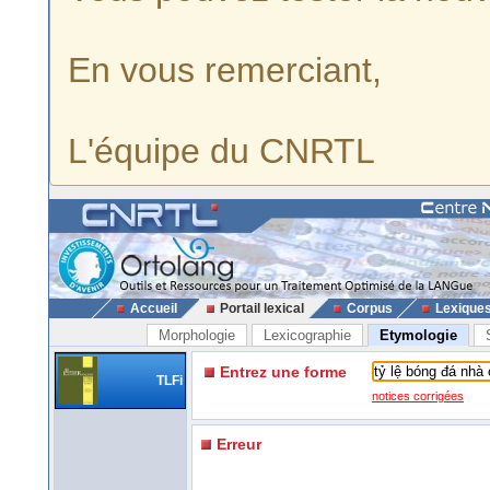
En vous remerciant,
L'équipe du CNRTL
Accueil
Portail lexical
Corpus
Lexique
Morphologie
Lexicographie
Etymologie
Entrez une forme
TLFi
notices corrigées
Erreur