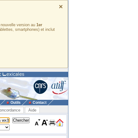
×
e nouvelle version au
1er
ablettes, smartphones) et inclut
Outils
Contact
oncordance
Aide