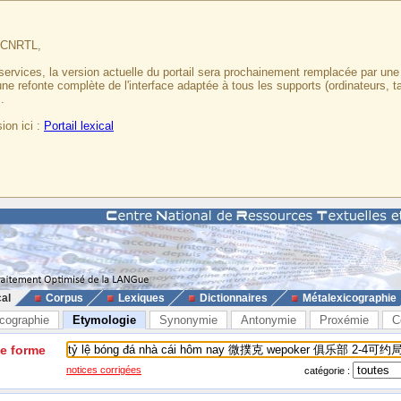
u CNRTL,
services, la version actuelle du portail sera prochainement remplacée par un
 une refonte complète de l'interface adaptée à tous les supports (ordinateurs, t
.
ion ici :
Portail lexical
cal
Corpus
Lexiques
Dictionnaires
Métalexicographie
cographie
Etymologie
Synonymie
Antonymie
Proxémie
C
ne forme
notices corrigées
catégorie :