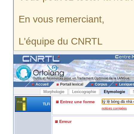
En vous remerciant,
L'équipe du CNRTL
Accueil
Portail lexical
Corpus
Lexique
Morphologie
Lexicographie
Etymologie
Entrez une forme
TLFi
notices corrigées
Erreur