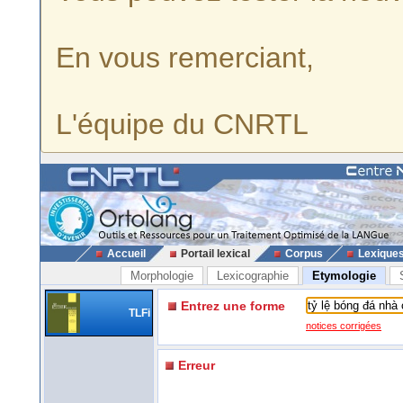
En vous remerciant,
L'équipe du CNRTL
Accueil
Portail lexical
Corpus
Lexique
Morphologie
Lexicographie
Etymologie
Entrez une forme
TLFi
notices corrigées
Erreur