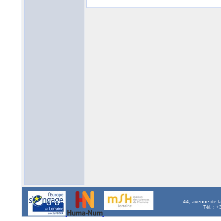
44, avenue de l
Tél. : 