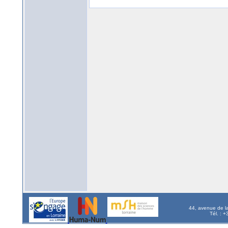
44, avenue de l
Tél. : 