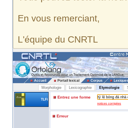
En vous remerciant,
L'équipe du CNRTL
Accueil
Portail lexical
Corpus
Lexique
Morphologie
Lexicographie
Etymologie
Entrez une forme
TLFi
notices corrigées
Erreur