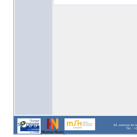
44, avenue de l
Tél. : 