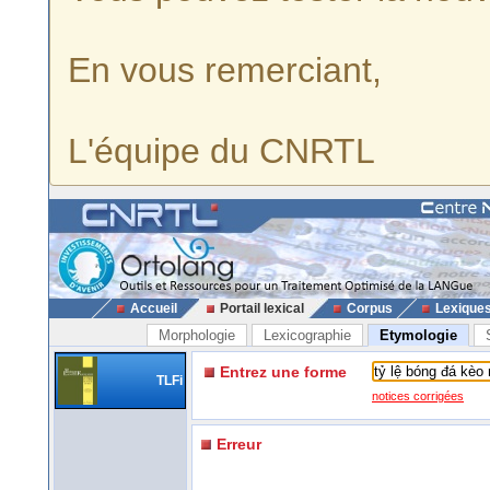
En vous remerciant,
L'équipe du CNRTL
Accueil
Portail lexical
Corpus
Lexique
Morphologie
Lexicographie
Etymologie
Entrez une forme
TLFi
notices corrigées
Erreur