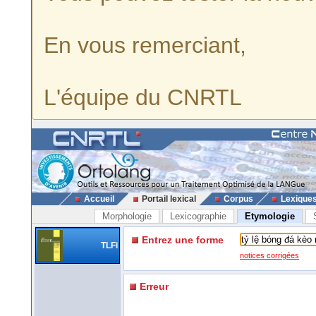
En vous remerciant,
L'équipe du CNRTL
Accueil
Portail lexical
Corpus
Lexique
Morphologie
Lexicographie
Etymologie
Entrez une forme
TLFi
notices corrigées
Erreur