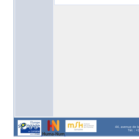
44, avenue de l
Tél. : 