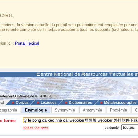
u CNRTL,
services, la version actuelle du portail sera prochainement remplacée par un
 une refonte complète de l'interface adaptée à tous les supports (ordinateurs, t
.
ion ici :
Portail lexical
cal
Corpus
Lexiques
Dictionnaires
Métalexicographie
cographie
Etymologie
Synonymie
Antonymie
Proxémie
C
ne forme
notices corrigées
catégorie :