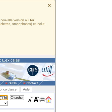
×
e nouvelle version au
1er
ablettes, smartphones) et inclut
Outils
Contact
oncordance
Aide