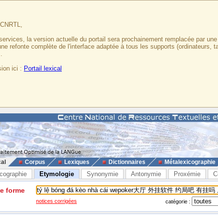
u CNRTL,
services, la version actuelle du portail sera prochainement remplacée par un
 une refonte complète de l'interface adaptée à tous les supports (ordinateurs, t
.
ion ici :
Portail lexical
cal
Corpus
Lexiques
Dictionnaires
Métalexicographie
cographie
Etymologie
Synonymie
Antonymie
Proxémie
C
ne forme
notices corrigées
catégorie :