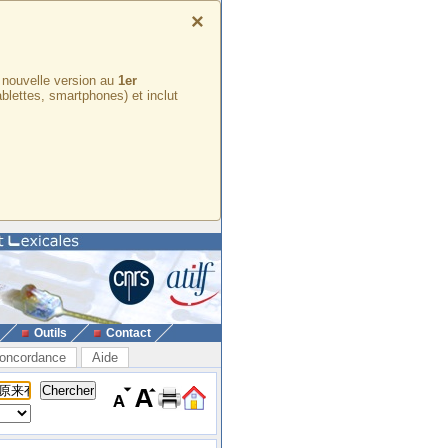
×
e nouvelle version au
1er
ablettes, smartphones) et inclut
Outils
Contact
oncordance
Aide