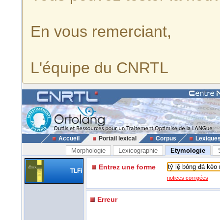
En vous remerciant,
L'équipe du CNRTL
Accueil
Portail lexical
Corpus
Lexique
Morphologie
Lexicographie
Etymologie
Entrez une forme
TLFi
notices corrigées
Erreur