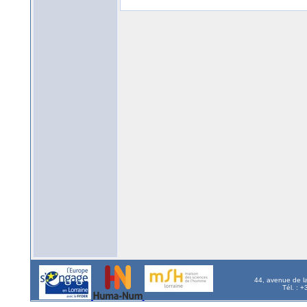
44, avenue de l
Tél. : 