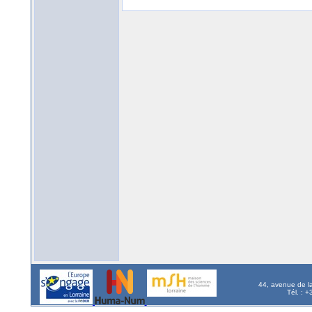
44, avenue de l
Tél. : 