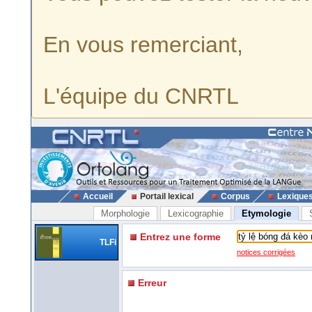
En vous remerciant,
L'équipe du CNRTL
Accueil
Portail lexical
Corpus
Lexique
Morphologie
Lexicographie
Etymologie
Entrez une forme
TLFi
notices corrigées
Erreur