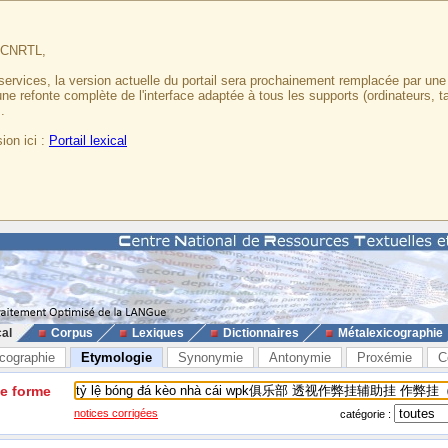
u CNRTL,
services, la version actuelle du portail sera prochainement remplacée par un
 une refonte complète de l'interface adaptée à tous les supports (ordinateurs, t
.
ion ici :
Portail lexical
cal
Corpus
Lexiques
Dictionnaires
Métalexicographie
cographie
Etymologie
Synonymie
Antonymie
Proxémie
C
ne forme
notices corrigées
catégorie :