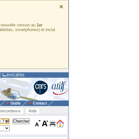
×
e nouvelle version au
1er
ablettes, smartphones) et inclut
Outils
Contact
oncordance
Aide