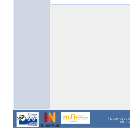
44, avenue de l
Tél. : 