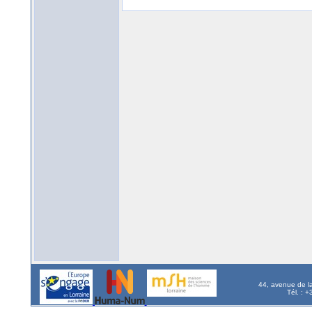
44, avenue de l
Tél. : 