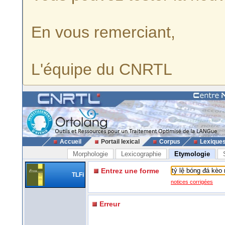
En vous remerciant,
L'équipe du CNRTL
Accueil
Portail lexical
Corpus
Lexique
Morphologie
Lexicographie
Etymologie
Entrez une forme
TLFi
notices corrigées
Erreur