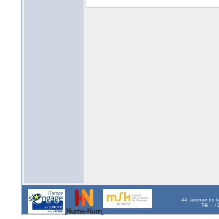
44, avenue de l
Tél. : 