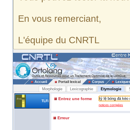
En vous remerciant,
L'équipe du CNRTL
Accueil
Portail lexical
Corpus
Lexique
Morphologie
Lexicographie
Etymologie
Entrez une forme
TLFi
notices corrigées
Erreur