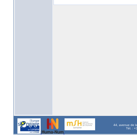
44, avenue de l
Tél. : 