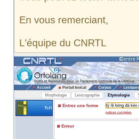
En vous remerciant,
L'équipe du CNRTL
Accueil
Portail lexical
Corpus
Lexique
Morphologie
Lexicographie
Etymologie
Entrez une forme
TLFi
notices corrigées
Erreur