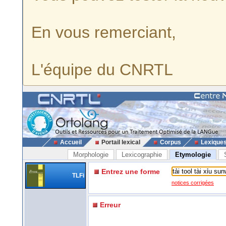
En vous remerciant,
L'équipe du CNRTL
Accueil
Portail lexical
Corpus
Lexique
Morphologie
Lexicographie
Etymologie
Entrez une forme
TLFi
notices corrigées
Erreur