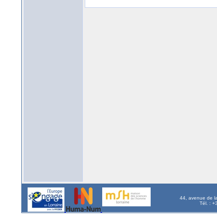
44, avenue de l
Tél. : 