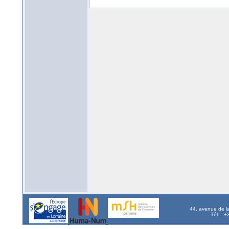
44, avenue de l
Tél. : 