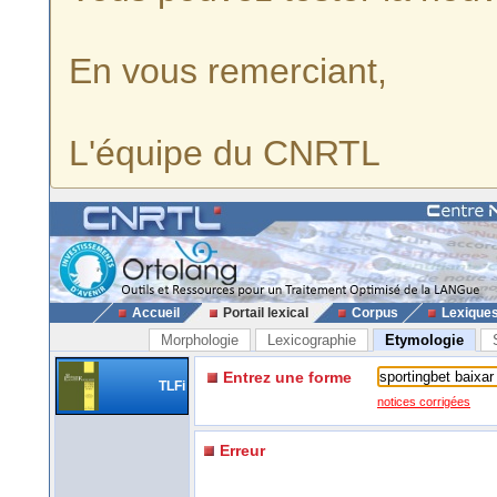
En vous remerciant,
L'équipe du CNRTL
Accueil
Portail lexical
Corpus
Lexique
Morphologie
Lexicographie
Etymologie
Entrez une forme
TLFi
notices corrigées
Erreur