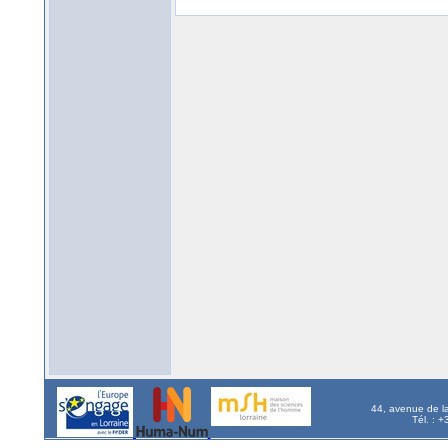
44, avenue de l
Tél. : 