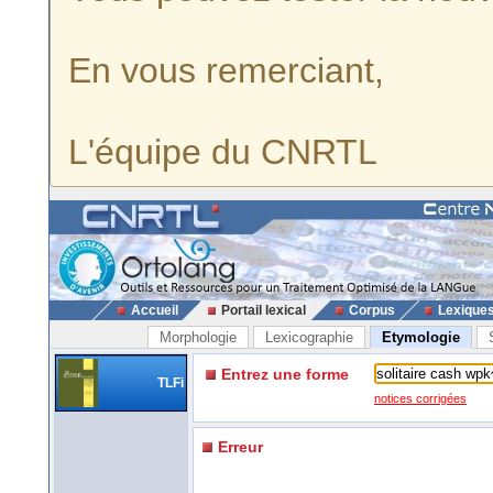
En vous remerciant,
L'équipe du CNRTL
Accueil
Portail lexical
Corpus
Lexique
Morphologie
Lexicographie
Etymologie
Entrez une forme
TLFi
notices corrigées
Erreur