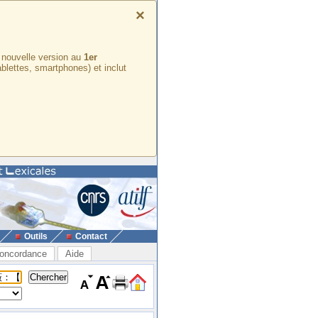
×
e nouvelle version au
1er
ablettes, smartphones) et inclut
Outils
Contact
oncordance
Aide