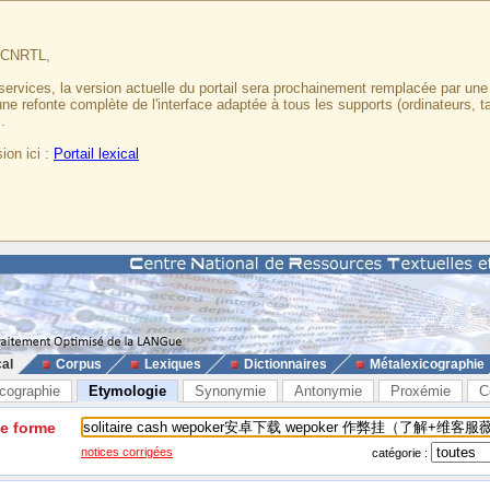
u CNRTL,
services, la version actuelle du portail sera prochainement remplacée par un
 une refonte complète de l'interface adaptée à tous les supports (ordinateurs, t
.
ion ici :
Portail lexical
cal
Corpus
Lexiques
Dictionnaires
Métalexicographie
cographie
Etymologie
Synonymie
Antonymie
Proxémie
C
ne forme
notices corrigées
catégorie :