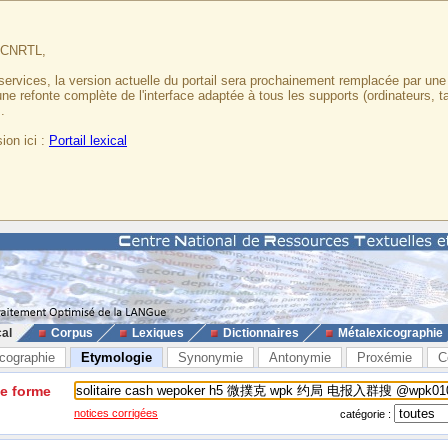
u CNRTL,
services, la version actuelle du portail sera prochainement remplacée par un
 une refonte complète de l'interface adaptée à tous les supports (ordinateurs, t
.
ion ici :
Portail lexical
cal
Corpus
Lexiques
Dictionnaires
Métalexicographie
cographie
Etymologie
Synonymie
Antonymie
Proxémie
C
ne forme
notices corrigées
catégorie :