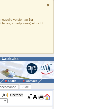
×
e nouvelle version au
1er
ablettes, smartphones) et inclut
Outils
Contact
oncordance
Aide