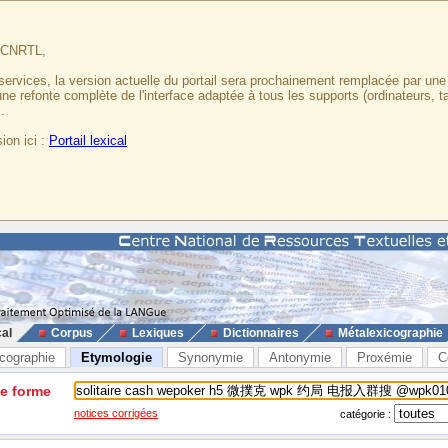
u CNRTL,
services, la version actuelle du portail sera prochainement remplacée par un
 une refonte complète de l'interface adaptée à tous les supports (ordinateurs, t
.
ion ici :
Portail lexical
cal
Corpus
Lexiques
Dictionnaires
Métalexicographie
cographie
Etymologie
Synonymie
Antonymie
Proxémie
C
ne forme
notices corrigées
catégorie :