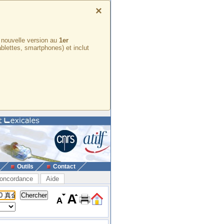
×
e nouvelle version au
1er
ablettes, smartphones) et inclut
Outils
Contact
oncordance
Aide