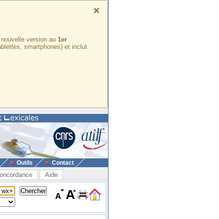
×
e nouvelle version au
1er
ablettes, smartphones) et inclut
Outils
Contact
oncordance
Aide