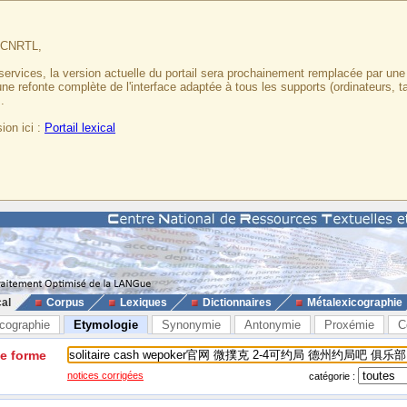
u CNRTL,
services, la version actuelle du portail sera prochainement remplacée par un
 une refonte complète de l'interface adaptée à tous les supports (ordinateurs, t
.
ion ici :
Portail lexical
cal
Corpus
Lexiques
Dictionnaires
Métalexicographie
cographie
Etymologie
Synonymie
Antonymie
Proxémie
C
ne forme
notices corrigées
catégorie :