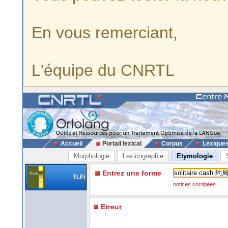
En vous remerciant,
L'équipe du CNRTL
Accueil
Portail lexical
Corpus
Lexique
Morphologie
Lexicographie
Etymologie
Entrez une forme
TLFi
notices corrigées
Erreur