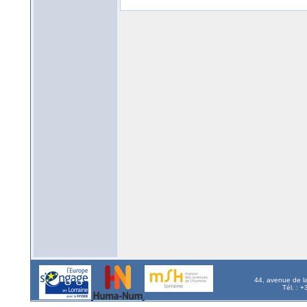
44, avenue de l
Tél. : 