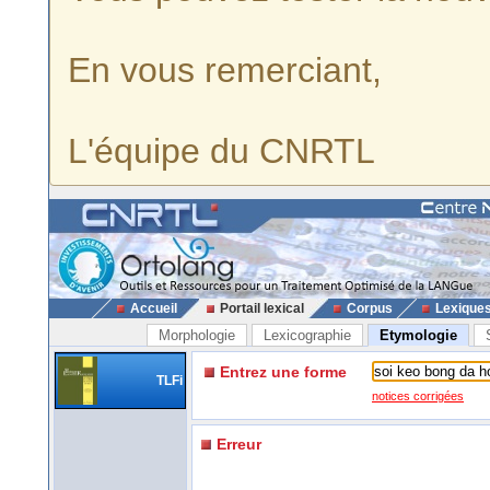
En vous remerciant,
L'équipe du CNRTL
Accueil
Portail lexical
Corpus
Lexique
Morphologie
Lexicographie
Etymologie
Entrez une forme
TLFi
notices corrigées
Erreur