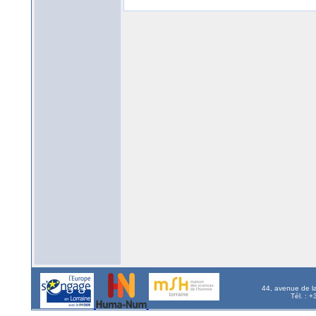
44, avenue de l
Tél. : 