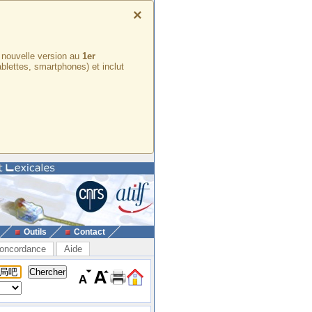
×
e nouvelle version au
1er
ablettes, smartphones) et inclut
Outils
Contact
oncordance
Aide