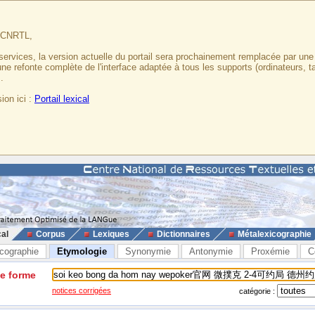
u CNRTL,
services, la version actuelle du portail sera prochainement remplacée par un
 une refonte complète de l'interface adaptée à tous les supports (ordinateurs, t
.
ion ici :
Portail lexical
cal
Corpus
Lexiques
Dictionnaires
Métalexicographie
cographie
Etymologie
Synonymie
Antonymie
Proxémie
C
ne forme
notices corrigées
catégorie :