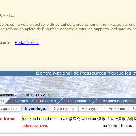
u CNRTL,
services, la version actuelle du portail sera prochainement remplacée par un
 une refonte complète de l'interface adaptée à tous les supports (ordinateurs, t
.
ion ici :
Portail lexical
cal
Corpus
Lexiques
Dictionnaires
Métalexicographie
cographie
Etymologie
Synonymie
Antonymie
Proxémie
C
ne forme
notices corrigées
catégorie :