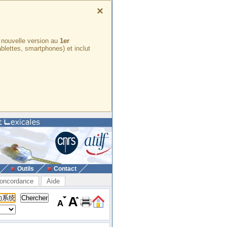
×
e nouvelle version au
1er
ablettes, smartphones) et inclut
Outils
Contact
oncordance
Aide