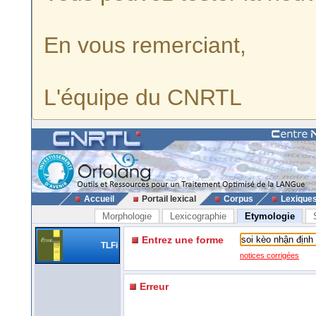
En vous remerciant,
L'équipe du CNRTL
Accueil
Portail lexical
Corpus
Lexique
Morphologie
Lexicographie
Etymologie
Entrez une forme
TLFi
notices corrigées
Erreur