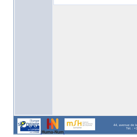
44, avenue de l
Tél. : 