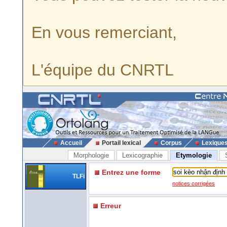
En vous remerciant,
L'équipe du CNRTL
Accueil
Portail lexical
Corpus
Lexique
Morphologie
Lexicographie
Etymologie
Entrez une forme
TLFi
notices corrigées
Erreur