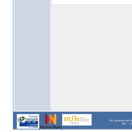
44, avenue de l
Tél. : 