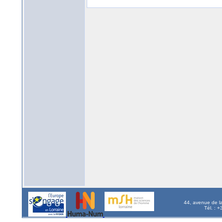
44, avenue de l
Tél. : 