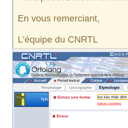
En vous remerciant,
L'équipe du CNRTL
Accueil
Portail lexical
Corpus
Lexique
Morphologie
Lexicographie
Etymologie
Entrez une forme
TLFi
notices corrigées
Erreur