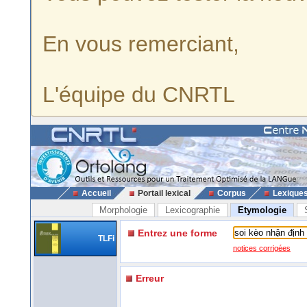
En vous remerciant,
L'équipe du CNRTL
Accueil
Portail lexical
Corpus
Lexique
Morphologie
Lexicographie
Etymologie
Entrez une forme
TLFi
notices corrigées
Erreur