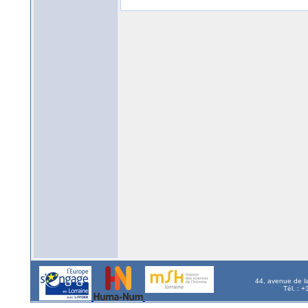
44, avenue de l
Tél. : 