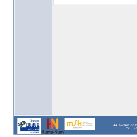
44, avenue de l
Tél. : 