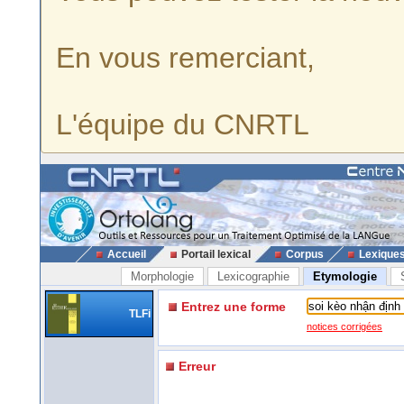
En vous remerciant,
L'équipe du CNRTL
Accueil
Portail lexical
Corpus
Lexique
Morphologie
Lexicographie
Etymologie
Entrez une forme
TLFi
notices corrigées
Erreur